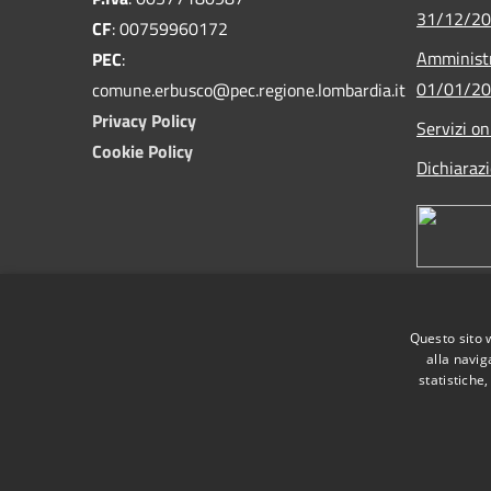
31/12/2
CF
: 00759960172
Amministr
PEC
:
01/01/2
comune.erbusco@pec.regione.lombardia.it
Privacy Policy
Servizi on
Cookie Policy
Dichiarazi
Questo sito 
alla navig
statistiche