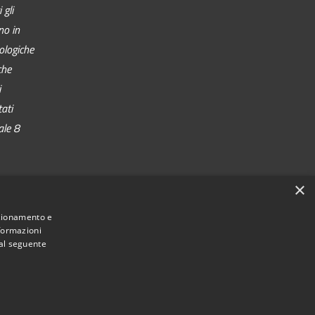
 gli
no in
nologiche
che
i
tati
ale 8
×
nzionamento e
nformazioni
 al seguente