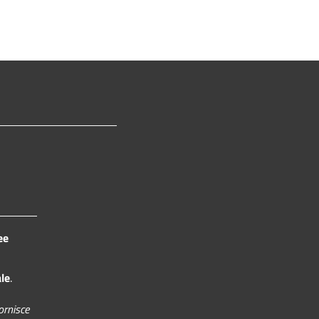
ee
ale
.
ornisce