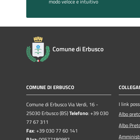
modo veloce e intuitivo
Comune di Erbusco
COMUNE DI ERBUSCO
COLLEGAM
I link pos
Comune di Erbusco Via Verdi, 16 -
25030 Erbusco (BS)
Telefono
: +39 030
Albo pret
77 67 311
Albo Pret
Fax
: +39 030 77 60 141
Amministr
P.Iva
: 00577180987