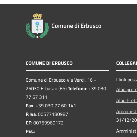
Comune di Erbusco
COMUNE DI ERBUSCO
COLLEGAM
I link pos
Comune di Erbusco Via Verdi, 16 -
25030 Erbusco (BS)
Telefono
: +39 030
Albo pret
77 67 311
Albo Pret
Fax
: +39 030 77 60 141
Amministr
P.Iva
: 00577180987
31/12/2
CF
: 00759960172
Amministr
PEC
: