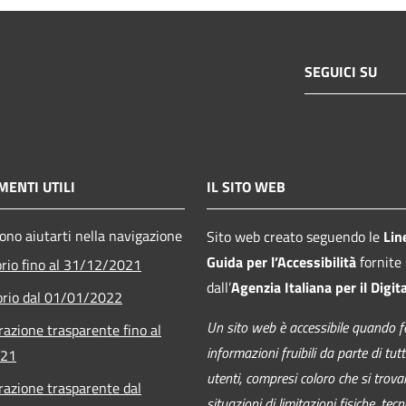
SEGUICI SU
ENTI UTILI
IL SITO WEB
sono aiutarti nella navigazione
Sito web creato seguendo le
Lin
Guida per l’Accessibilità
fornite
orio fino al 31/12/2021
dall’
Agenzia Italiana per il Digit
orio dal 01/01/2022
Un sito web è accessibile quando f
azione trasparente fino al
informazioni fruibili da parte di tutti
021
utenti, compresi coloro che si trova
azione trasparente dal
situazioni di limitazioni fisiche, tec