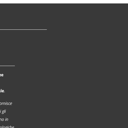
ee
ale
.
ornisce
 gli
no in
nologiche