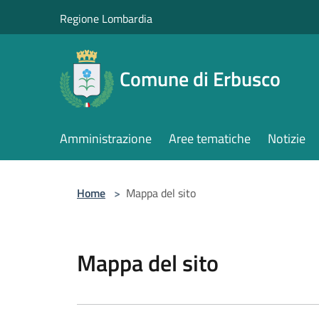
Salta al contenuto principale
Regione Lombardia
Comune di Erbusco
Amministrazione
Aree tematiche
Notizie
Home
>
Mappa del sito
Mappa del sito