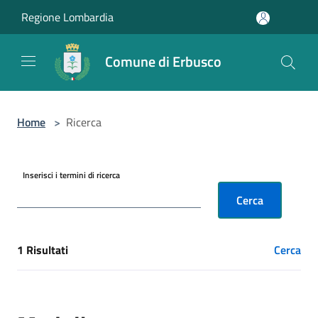
Salta al contenuto principale
Regione Lombardia
Comune di Erbusco
Home
>
Ricerca
Inserisci i termini di ricerca
Cerca
1 Risultati
Cerca
[results] Risultati